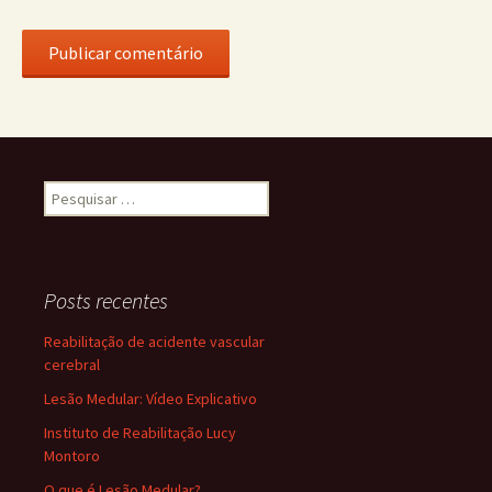
Pesquisar
por:
Posts recentes
Reabilitação de acidente vascular
cerebral
Lesão Medular: Vídeo Explicativo
Instituto de Reabilitação Lucy
Montoro
O que é Lesão Medular?