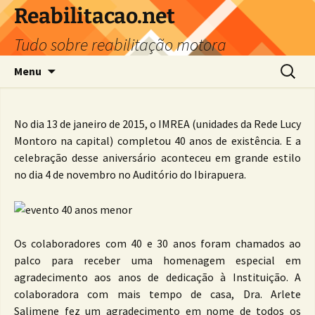
Reabilitacao.net
Tudo sobre reabilitação motora
Pular
Pesquis
Menu
para
por:
o
conteúdo
No dia 13 de janeiro de 2015, o IMREA (unidades da Rede Lucy
Montoro na capital) completou 40 anos de existência. E a
celebração desse aniversário aconteceu em grande estilo
no dia 4 de novembro no Auditório do Ibirapuera.
Os colaboradores com 40 e 30 anos foram chamados ao
palco para receber uma homenagem especial em
agradecimento aos anos de dedicação à Instituição. A
colaboradora com mais tempo de casa, Dra. Arlete
Salimene fez um agradecimento em nome de todos os