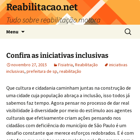
Reabilitacao.net
Tudo sobre reabilitação motora
Pular
Pesquis
Menu
para
por:
o
conteúdo
Confira as iniciativas inclusivas
novembro 27, 2015
Fisiatria
,
Reabilitação
iniciativas
inclusivas
,
prefeitura de sp
,
reabilitação
Que cultura e cidadania caminham juntas na construção de
uma cidade cuja população abraça a inclusão, isso todos já
sabemos faz tempo. Agora pensar no processo de dar real
visibilidade à diversidade por meio do estímulo aos agentes
culturais que efetivamente criam ações pensando nos
cidadãos com deficiência do município de São Paulo é um
desafio constante que merece esforços redobrados. E é com