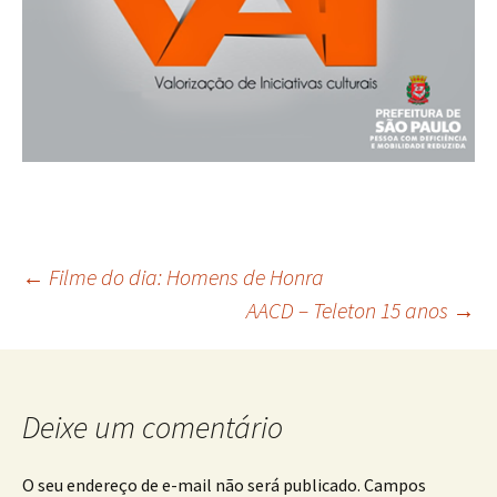
Navegação
←
Filme do dia: Homens de Honra
AACD – Teleton 15 anos
→
de
posts
Deixe um comentário
O seu endereço de e-mail não será publicado.
Campos