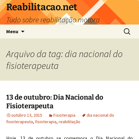
Reabilitacao.net
Tudo sobre reabilitação motora
Pular
Pesquis
Menu
para
por:
o
conteúdo
Arquivo da tag: dia nacional do
fisioterapeuta
13 de outubro: Dia Nacional do
Fisioterapeuta
outubro 13, 2015
Fisioterapia
dia nacional do
fisioterapeuta
,
fisioterapia
,
reabilitação
Hoje, 13 de outubro se comemora o Dia Nacional do