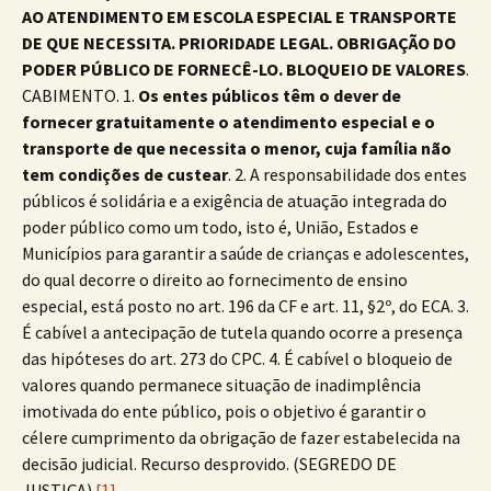
AO ATENDIMENTO EM ESCOLA ESPECIAL E TRANSPORTE
DE QUE NECESSITA. PRIORIDADE LEGAL. OBRIGAÇÃO DO
PODER PÚBLICO DE FORNECÊ-LO. BLOQUEIO DE VALORES
.
CABIMENTO. 1.
Os entes públicos têm o dever de
fornecer gratuitamente o atendimento especial e o
transporte de que necessita o menor, cuja família não
tem condições de custear
. 2. A responsabilidade dos entes
públicos é solidária e a exigência de atuação integrada do
poder público como um todo, isto é, União, Estados e
Municípios para garantir a saúde de crianças e adolescentes,
do qual decorre o direito ao fornecimento de ensino
especial, está posto no art. 196 da CF e art. 11, §2º, do ECA. 3.
É cabível a antecipação de tutela quando ocorre a presença
das hipóteses do art. 273 do CPC. 4. É cabível o bloqueio de
valores quando permanece situação de inadimplência
imotivada do ente público, pois o objetivo é garantir o
célere cumprimento da obrigação de fazer estabelecida na
decisão judicial. Recurso desprovido. (SEGREDO DE
JUSTIÇA).
[1]