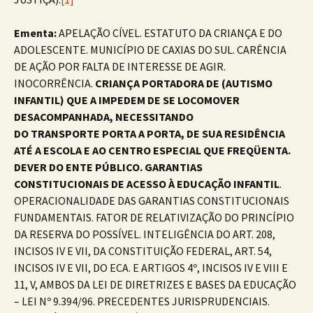
Ementa:
APELAÇÃO CÍVEL. ESTATUTO DA CRIANÇA E DO
ADOLESCENTE. MUNICÍPIO DE CAXIAS DO SUL. CARÊNCIA
DE AÇÃO POR FALTA DE INTERESSE DE AGIR.
INOCORRÊNCIA.
CRIANÇA PORTADORA DE (AUTISMO
INFANTIL) QUE A IMPEDEM DE SE LOCOMOVER
DESACOMPANHADA, NECESSITANDO
DO TRANSPORTE PORTA A PORTA,
DE SUA RESIDÊNCIA
ATÉ A ESCOLA E AO CENTRO ESPECIAL QUE FREQÜENTA.
DEVER DO ENTE PÚBLICO. GARANTIAS
CONSTITUCIONAIS DE ACESSO À EDUCAÇÃO INFANTIL
.
OPERACIONALIDADE DAS GARANTIAS CONSTITUCIONAIS
FUNDAMENTAIS. FATOR DE RELATIVIZAÇÃO DO PRINCÍPIO
DA RESERVA DO POSSÍVEL. INTELIGÊNCIA DO ART. 208,
INCISOS IV E VII, DA CONSTITUIÇÃO FEDERAL, ART. 54,
INCISOS IV E VII, DO ECA. E ARTIGOS 4º, INCISOS IV E VIII E
11, V, AMBOS DA LEI DE DIRETRIZES E BASES DA EDUCAÇÃO
– LEI Nº 9.394/96. PRECEDENTES JURISPRUDENCIAIS.