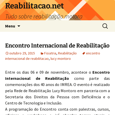
Reabilitacao.net
Tudo sobre reabilitação motora
Pular
Pesquis
Menu
para
por:
o
conteúdo
Encontro Internacional de Reabilitação
outubro 29, 2015
Fisiatria
,
Reabilitação
encontro
internacional de reabilitacao
,
lucy montoro
Entre os dias 06 e 09 de novembro, acontece o
Encontro
Internacional de Reabilitação
como parte das
comemorações dos 40 anos do IMREA. O evento é realizado
pela Rede de Reabilitação Lucy Montoro em parceria com a
Secretaria dos Direitos da Pessoa com Deficiência e o
Centro de Tecnologia e Inclusão.
A programação do Encontro conta com palestras, cursos,